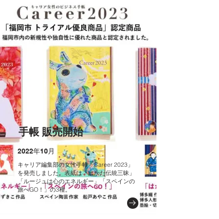
手帳 販売開始
2022年10月
キャリア編集部の女性手帳「Career 2023」
を発売しました。表紙は「はかた伝統三昧」
「ルージュは心のエネルギー」「スペインの
旅へGO！」の3種。