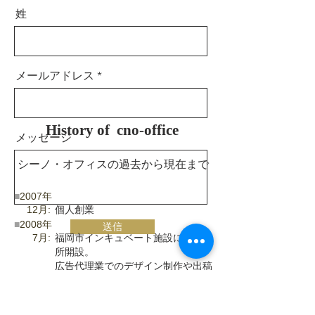
姓
メールアドレス
History of cno-office
メッセージ
​シーノ・オフィスの過去から現在まで
■
2007年
12月:
個人創業
■
2008年
送信
7月:
福岡市インキュベート施設にて事務
所開設。
広告代理業でのデザイン制作や出稿
が主となる
■
2009年
4月:
福岡市の委託部門としてデザイン制