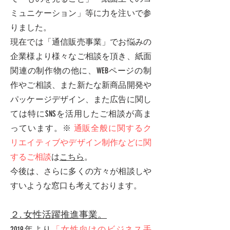
ミュニケーション」等に力を注いで参
りました。
現在では「通信販売事業」でお悩みの
企業様より様々なご相談を頂き、紙面
関連の制作物の他に、WEBページの制
作やご相談、また新たな新商品開発や
パッケージデザイン、また広告に関し
ては特にSNSを活用したご相談が高ま
っています。※
通販全般に関するク
リエイティブやデザイン制作などに関
するご相談
は
こちら
。
今後は、さらに多くの方々が相談しや
すいような窓口も考えております。
２. 女性活躍推進事業。
2019年より
「女性向けのビジネス手