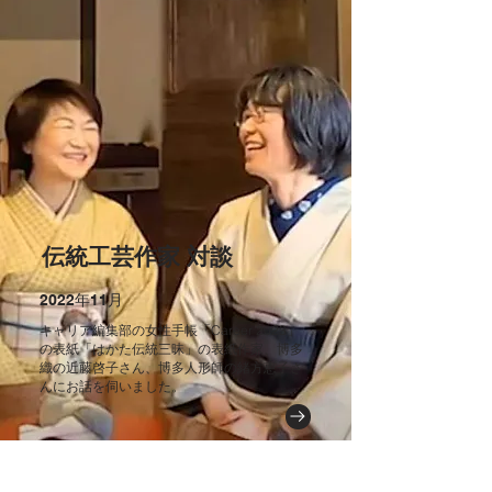
伝統工芸作家 対談
2022年11月
キャリア編集部の女性手帳「Career 2023」
の表紙「はかた伝統三昧」の表紙作家、博多
織の近藤啓子さん、博多人形師の緒方恵子さ
んにお話を伺いました。