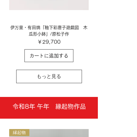
伊万里・有田焼「釉下彩唐子遊戯図 木
瓜形小鉢」/原松子作
価格
￥29,700
カートに追加する
もっと見る
令和8年 午年 縁起物作品
縁起物