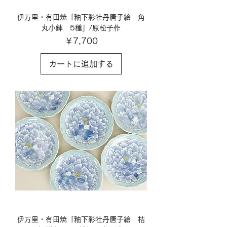
伊万里・有田焼「釉下彩牡丹唐子絵 角
丸小鉢 5種」/原松子作
価格
￥7,700
カートに追加する
伊万里・有田焼「釉下彩牡丹唐子絵 桔