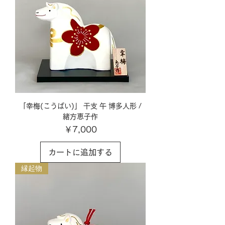
「幸梅(こうばい)」 干支 午 博多人形 /
緒方恵子作
価格
￥7,000
カートに追加する
縁起物