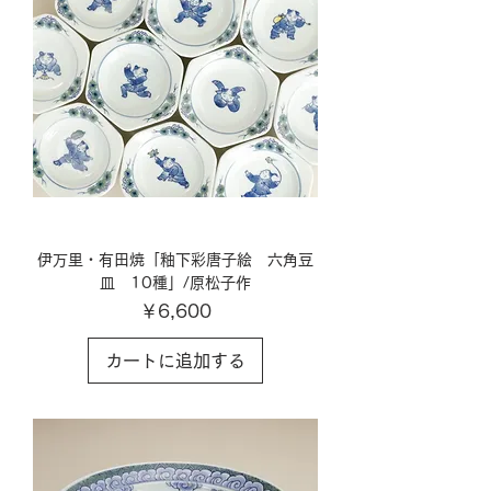
伊万里・有田焼「釉下彩唐子絵 六角豆
皿 10種」/原松子作
価格
￥6,600
カートに追加する