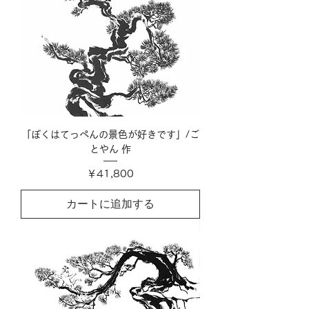
「ぼくはてっぺんの景色が好きです」/ご
とやん 作
価格
￥41,800
カートに追加する