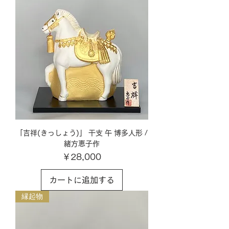
「︎︎吉祥(きっしょう)」 干支 午 博多人形 /
緒方恵子作
価格
￥28,000
カートに追加する
縁起物