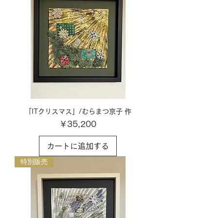
「ITクリスマス」/むらまつ京子 作
価格
￥35,200
カートに追加する
特別販売