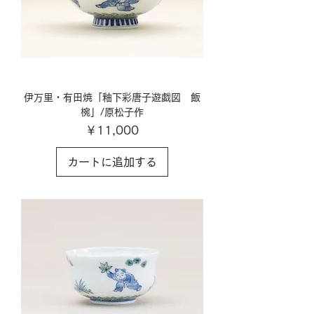
伊万里・有田焼「釉下彩唐子遊戯図 飯
椀」/原松子作
価格
￥11,000
カートに追加する