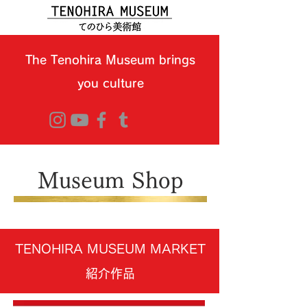
The Tenohira Museum brings
you culture
Museum Shop
TENOHIRA MUSEUM MARKET
紹介作品