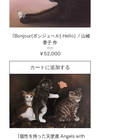
「Bonjour(ボンジュール) Hello」/ 山崎
泰子 作
価格
￥52,000
カートに追加する
「個性を持った天使達 Angels with