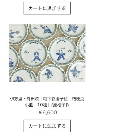
カートに追加する
伊万里・有田焼「釉下彩唐子絵 桔梗渕
小皿 10種」/原松子作
価格
￥6,600
カートに追加する