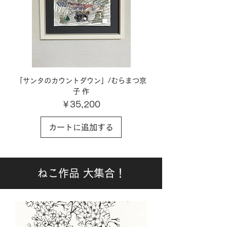
「サンタのカウントダウン」/むらまつ京
子 作
価格
￥35,200
カートに追加する
ねこ作品 大集合！