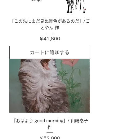
「この先にまだ見ぬ景色があるのだ」/ご
とやん 作
価格
￥41,800
カートに追加する
「おはよう good morning」/ 山崎泰子
作
価格
￥52,000