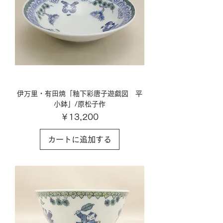
伊万里・有田焼「釉下彩唐子遊戯図 平
小鉢」/原松子作
価格
￥13,200
カートに追加する