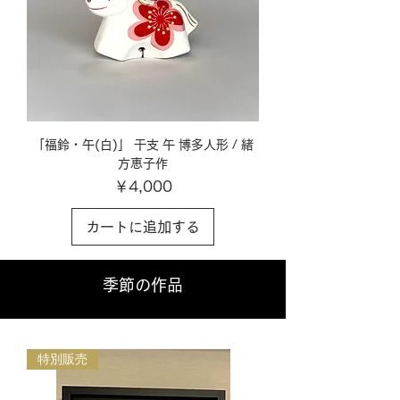
「福鈴・午(白)」 干支 午 博多人形 / 緒
方恵子作
価格
￥4,000
カートに追加する
季節の作品
特別販売