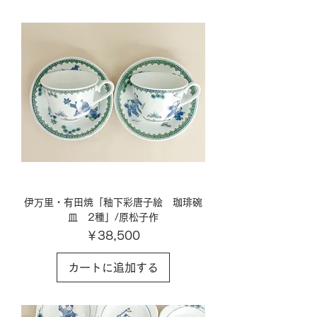
伊万里・有田焼「釉下彩唐子絵 珈琲碗
皿 2種」/原松子作
価格
￥38,500
カートに追加する