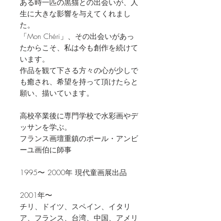
ある時一匹の黒猫との出会いが、人
生に大きな影響を与えてくれまし
た。
「Mon Chéri」、その出会いがあっ
たからこそ、私は今も創作を続けて
います。
作品を観て下さる方々の心が少しで
も癒され、希望を持って頂けたらと
願い、描いています。
高校卒業後に専門学校で水彩画やデ
ッサンを学ぶ。
フランス画壇重鎮のポール・アンビ
ーユ画伯に師事
1995〜 2000年 現代童画展出品
2001年〜
チリ、ドイツ、スペイン、イタリ
ア、フランス、台湾、中国、アメリ