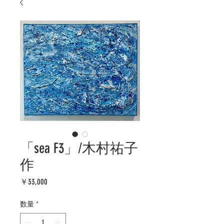
「sea F3」/木村祐子
作
価
￥33,000
格
数量
*