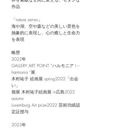
界を素敵な空間に変える、モダンな
作品
「nature series」
海や湖、空や森などの美しい景色を
抽象的に表現し、心の癒しと生命力
を表現
略歴
2022年
GALLERY ART POINT “ハルモニア I –
harmonia ”展
木村祐子 絵画展 spring2022「出会
い」
個展 木村祐子絵画展 in広島2022
autumn
Luxemburg Art prize2022 芸術功績認
定証授与
2023年