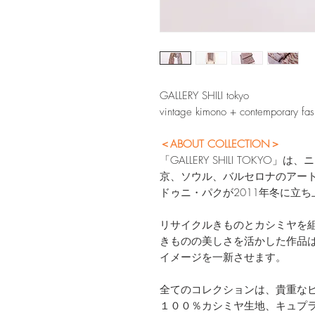
GALLERY SHILI tokyo
vintage kimono + contemporary fas
＜ABOUT COLLECTION＞
「GALLERY SHILI TOK
京、ソウル、バルセロナのアー
ドゥニ・パクが2011年冬に立
リサイクルきものとカシミヤを
きものの美しさを活かした作品
イメージを一新させます。
全てのコレクションは、貴重な
１００％カシミヤ生地、キュプ