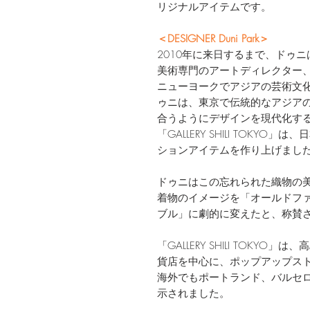
リジナルアイテムです。
＜DESIGNER Duni Park＞
2010年に来日するまで、ドゥ
美術専門のアートディレクター
ニューヨークでアジアの芸術文
ゥニは、東京で伝統的なアジア
合うようにデザインを現代化す
「GALLERY SHILI TOK
ションアイテムを作り上げまし
ドゥニはこの忘れられた織物の
着物のイメージを「オールドフ
ブル」に劇的に変えたと、称賛
「GALLERY SHILI TOK
貨店を中心に、ポップアップス
海外でもポートランド、バルセ
示されました。