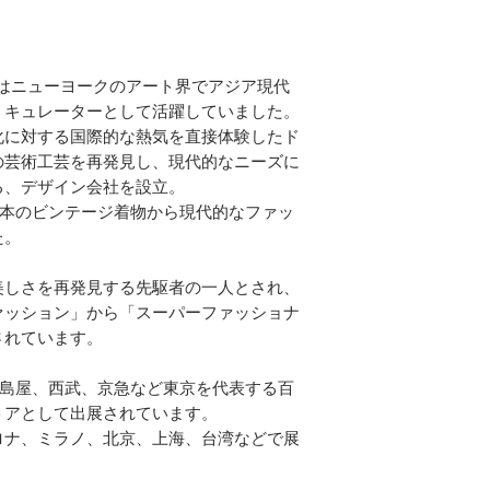
ニはニューヨークのアート界でアジア現代
、キュレーターとして活躍していました。
化に対する国際的な熱気を直接体験したド
の芸術工芸を再発見し、現代的なニーズに
る、デザイン会社を設立。
YO」は、日本のビンテージ着物から現代的なファッ
た。
美しさを再発見する先駆者の一人とされ、
ァッション」から「スーパーファッショナ
されています。
YO」は、高島屋、西武、京急など東京を代表する百
トアとして出展されています。
ロナ、ミラノ、北京、上海、台湾などで展