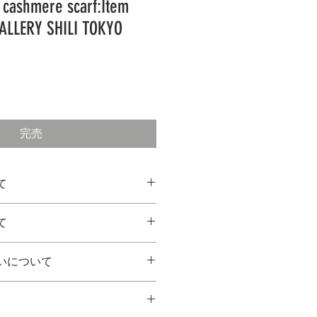
 cashmere scarf:Item
ALLERY SHILI TOKYO
完売
て
送料込みの価格です。
て
り、直接お届けいたします。
に必要なお客様の個人情報を、作
いる場合はお取替えいたします。
します。
いについて
までご連絡ください。
ス内 てのひら美術館
の個人情報を、作家さんへ提供い
922（受付時間：月～金 10：00～