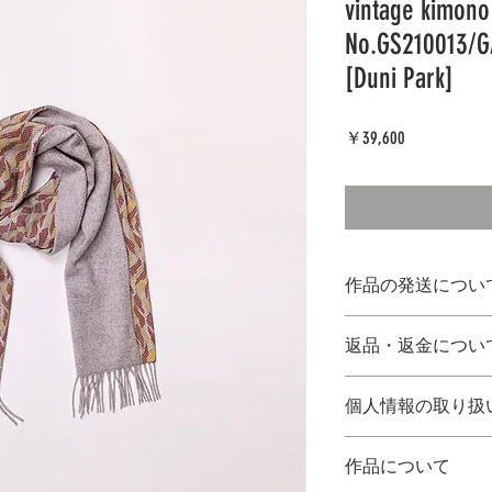
vintage kimono
No.GS210013/G
[Duni Park]
価
￥39,600
格
作品の発送につい
●表示価格は税込、
返品・返金につい
●作品は作家さんよ
※発送の際、配送
到着時に破損して
家さんへ提供いた
個人情報の取り扱
10日間以内に下記
(株)シーノ・オフィ
発送の際、お客様
TEL 092-986-0
作品について
たします。
17：00）