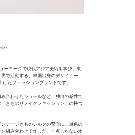
また、作家さんよ
※着物部分はビン
サイズ： 約 幅300m
合がございます。
場合がございます
素材：ビンテージ
ご案内が不要の際
原産国：日本
ください。
価格：39,600円
運営会社：株式会
info@cno-office.com
hion
YO」は、ニューヨークで現代アジア美術を学び、東
ト界で活動する、韓国出身のデザイナー、
ち上げたファッションブランドです。
組み合わせたショールなど、独自の感性で
は「きものリメイクファッション」の持つ
ビンテージきものシルクの背面に、単色の
ラを組み合わせて作った、一点しかないオ