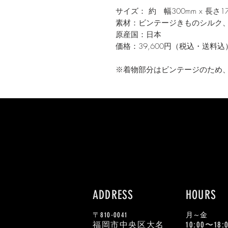
サイズ： 約 幅300mm x 長さ17
素材：ビンテージきものシルク
原産国：日本
価格：39,600円（税込・送料込
※着物部分はビンテージのため
ADDRESS
HOURS
〒810-0041
​月～金
福岡市中央区大名
10:00〜18: