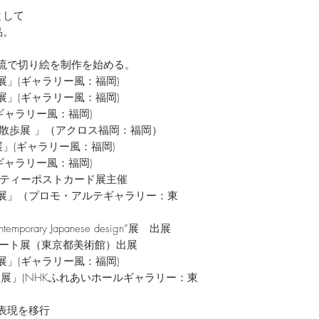
として
品。
我流で切り絵を制作を始める。
展」(ギャラリー風：福岡)
展」(ギャラリー風：福岡)
展(ギャラリー風：福岡)
 」（アクロス福岡：福岡）
ャラリー風：福岡)
展(ギャラリー風：福岡)
ーポストカード展主催
タ展」（プロモ・アルテギャラリー：東
orary Japanese design”展 出展
展（東京都美術館）出展
展」(ギャラリー風：福岡)
ARU展」(NHKふれあいホールギャラリー：東
に表現を移行