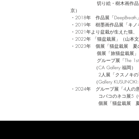
切り絵・樹木画作品展「深
京）
・2018年 作品展「DeepBreat
・2019年 樹墨画作品展「キ
・2021年より盆栽が生えた猫、「猫
・2022年 「猫盆栽展」（山本
・2023年 個展「猫盆栽展 
個展「旅猫盆栽展」（カ
グループ展「The 1st Fuue Cre
（CA Gallery:福岡）
2人展「クスノキの下で
（Gallery KUSUNOKI
・2024年 グループ展「4人
コバコのネコ展5（Gallery
個展「猫盆栽展 夏の桜