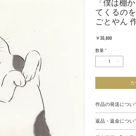
「僕は棚か
てくるのを
ごとやん 
価
￥30,800
格
数量
*
カ
作品の発送につい
●表示価格は、税込
返品・返金につい
●作品は作家さんよ
※発送の際、配送
到着時に破損して