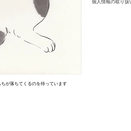
家さんへ提供いた
個人情報の取り扱
10日間以内に下記
(株)シーノ・オフィ
発送の際、お客様
TEL 092-986-0
たします。
17：00）
また、作家さんよ
合がございます。
ご案内が不要の際
ください。
運営会社：株式会
info@cno-office.com
もちが落ちてくるのを待っています