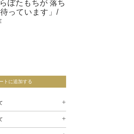
らぼたもちが 落ち
待っています」/
作
ートに追加する
て
・送料込みの価格です。
て
り、直接お届けいたします。
に必要なお客様の個人情報を、作
いる場合は