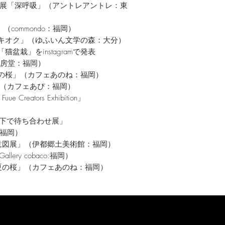
呼吸」（アントレアントレ：東
h」（commondo：福岡）
ノキオク」（ゆふいん文学の森：大分）
盆栽」をinstagramで発表
文房堂：福岡）
夏の桜」（カフェあのね：福岡）
フェあぴ：福岡）
ators Exhibition」
待ち合わせ展」
:福岡）
の意図展」（伊都郷土美術館：福岡）
 cobaco:福岡）
」（カフェあのね：福岡）