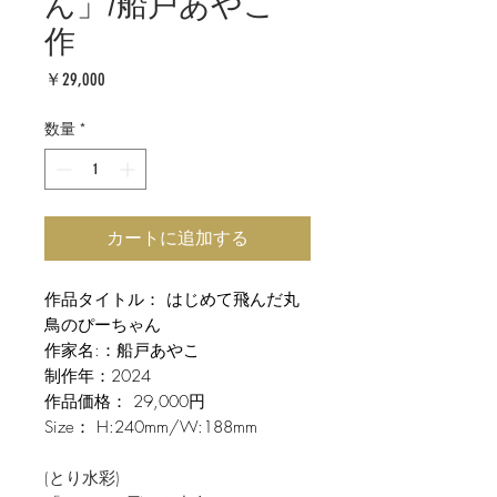
ん」/船戸あやこ
作
価
￥29,000
格
数量
*
カートに追加する
作品タイトル： はじめて飛んだ丸
鳥のぴーちゃん
作家名:：船戸あやこ
制作年：2024
作品価格： 29,000円
Size： H:240mm/W:188mm
(とり水彩)