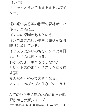
(インコ)
「ちゃんときいてるまるまるちびイ
ンコ」
遠い遠いある国の熱帯の森林が生い
茂るところには
インコの楽園があるという。
インコ達の楽しい歌声と賑やかなお
喋りに溢れている。
イタズラばかりのちびインコは今日
もお母さんに諭される。
わかったよ。ボクもうしないよ！
というもののまたイタズラを繰り返
す(笑)
みんなそうやって大きくなる。
大丈夫！のびのびと生きていこう！
AIてのひら美術館のために創った船
戸あやこの新シリーズ
“幸運のまるまる動物シリーズ“より