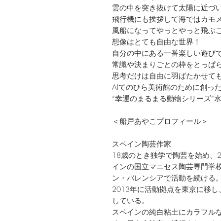
雲の中を突き抜けて太陽に近づ
飛行機にも挨拶して海ではカモ
風船になってやっとやっと飛ぶ
想像はとても自由な世界！
自分の中にある一番楽しい遊び
常識や決まりごとの枠をとっぱ
思考だけは自由に羽ばたかせて
AIてのひら美術館のために創っ
“幸運のまるまる動物シリーズ“
＜船戸あやこプロフィール＞
スペイン陶芸作家
18歳のとき独学で陶芸を始め、
インの国立マニセス陶芸専門学校
ン・バレンシアで活動を続ける
2013年に活動拠点を東京に移
している。
スペインの純白粘土にカラフル