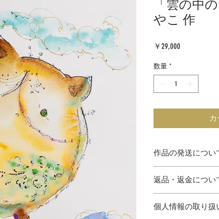
「雲の中の
やこ 作
価
￥29,000
格
数量
*
カ
作品の発送につい
●表示価格は、税込
返品・返金につい
●作品は作家さんよ
※発送の際、配送
到着時に破損して
家さんへ提供いた
個人情報の取り扱
10日間以内に下記