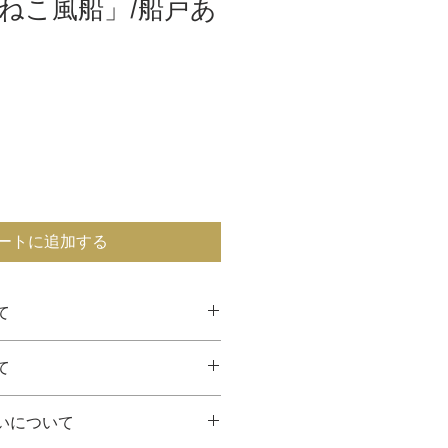
ねこ風船」/船戸あ
ートに追加する
て
・送料込みの価格です。
て
り、直接お届けいたします。
に必要なお客様の個人情報を、作
いる場合は
します。
いについて
までご連絡ください。