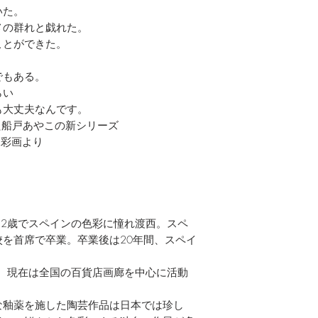
いた。
メの群れと戯れた。
ことができた。
でもある。
らい
も大丈夫なんです。
た船戸あやこの新シリーズ
水彩画より
22歳でスペインの色彩に憧れ渡西。スペ
を首席で卒業。卒業後は20年間、スペイ
。
し、現在は全国の百貨店画廊を中心に活動
な釉薬を施した陶芸作品は日本では珍し