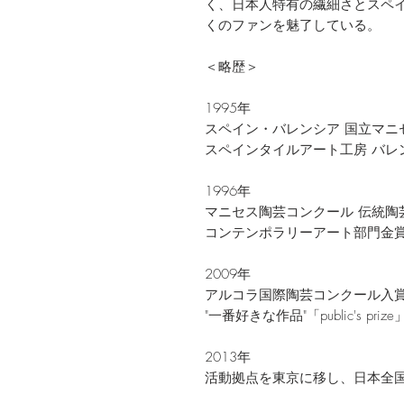
く、日本人特有の繊細さとスペ
くのファンを魅了している。
＜略歴＞
1995年
スペイン・バレンシア 国立マニ
スペインタイルアート工房 バレ
1996年
マニセス陶芸コンクール 伝統陶
コンテンポラリーアート部門金
2009年
アルコラ国際陶芸コンクール入
"一番好きな作品"「public's p
2013年
活動拠点を東京に移し、日本全