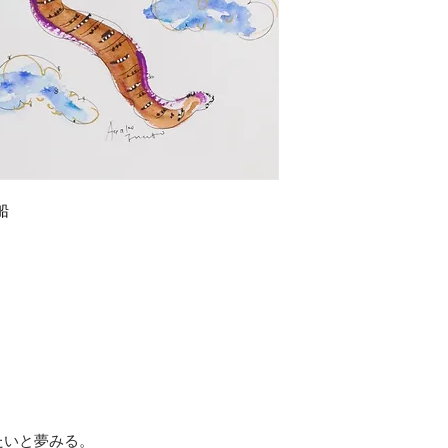
(株)シーノ・オフィ
発送の際、お客様
TEL 092-986-0
たします。
17：00）
また、作家さんよ
合がございます。
ご案内が不要の際
ください。
運営会社：株式会
info@cno-office.com
船
たいと夢みる。