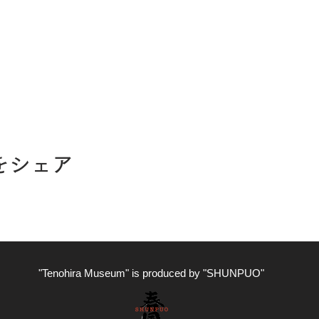
をシェア
"Tenohira Museum" is produced by "SHUNPUO"