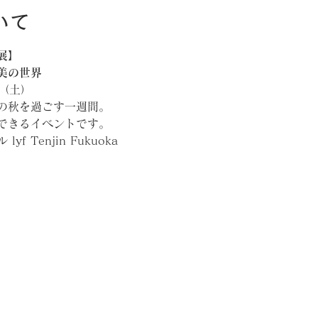
いて
展】 
美の世界
日（土）
の秋を過ごす一週間。 
できるイベントです。 
f Tenjin Fukuoka 