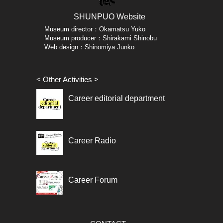
SHUNPUO W
ebsite
Museum director：Okamatsu Yuko
Museum producer：
Shirakami Shinobu
​Web design：
Shinomiya Junko
< Other Activities >
Career editorial department
Career Radio
Career Forum