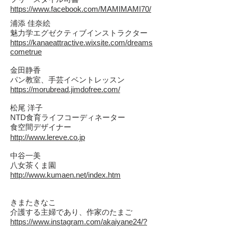
https://www.facebook.com/MAMIMAMI70/
浦添 佳奈絵
魅力学エグゼクティブインストラクター
https://kanaeattractive.wixsite.com/dreams
cometrue
金田静香
パン教室、手芸イベントレッスン
https://morubread.jimdofree.com/
松尾 洋子
NTD食育ライフコーディネーター
食空間デザイナー
http://www.lereve.co.jp
中谷一美
八女茶くま園
http://www.kumaen.net/index.htm
きまたきなこ
介護する主婦であり、作家のたまご
https://www.instagram.com/akaiyane24/?