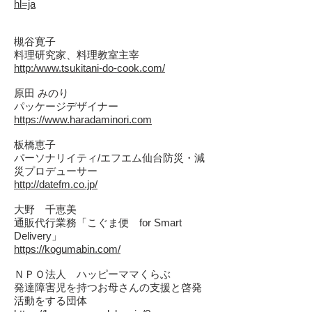
hl=ja
槻谷寛子
料理研究家、料理教室主宰
http:/www.tsukitani-do-cook.com/
原田 みのり
パッケージデザイナー
https://www.haradaminori.com
板橋恵子
パーソナリイティ/エフエム仙台防災・減
災プロデューサー
http://datefm.co.jp/
大野 千恵美
通販代行業務
「こぐま便 for Smart
Delivery」
https://kogumabin.com/
ＮＰＯ法人 ハッピーママくらぶ
発達障害児を持つお母さんの支援と啓発
活動をする団体