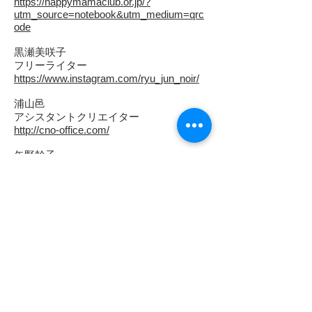
https://happymamaclub.or.jp/?
utm_source=notebook&utm_medium=qrc
ode
黒瀬美咲子
フリーライター
https://www.instagram.com/ryu_jun_noir/
浦山邑
アシスタントクリエイター
http://cno-office.com/
矢野幹子
https://www.facebook.com/mikiko.yano.5
林 英理子
キャリアコンサルタント
https://life-career.themedia.jp/
吉澤 由美子
事業発展ストーリー作成コンサルタント
http://www.hc-bm.com
髙橋 陽子