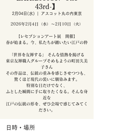
43rd-】
2月04日(水)
  |  
アスコット丸の内東京
2026年2月4日（水）～2月10日（火）
【レセプションアート展 開催】
春が始まる。今、私たちが纏いたい江戸の粋
「世界を友禅する」 そんな情熱を掲げる
東京友禅職人グループそめもようの町田久美
子さん
その作品は、伝統の重みを感じさせつつも、
驚くほど現代の装いに馴染みます。
特別な日だけでなく、
ふとした瞬間に手に取りたくなる。そんな身
近な
江戸の伝統の形を、ぜひ会場で感じてみてく
ださい。
日時・場所