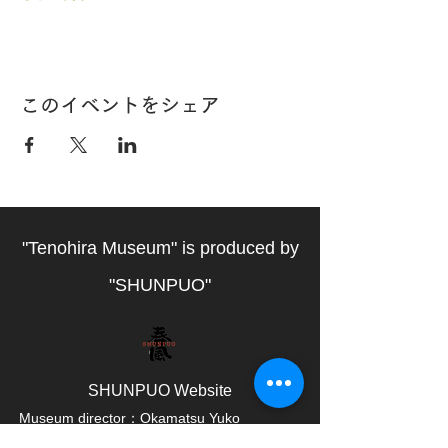
このイベントをシェア
"Tenohira Museum" is produced by
"SHUNPUO"
SHUNPUO W
ebsite
Museum director：Okamatsu Yuko
Museum producer：
Shirakami Shinobu