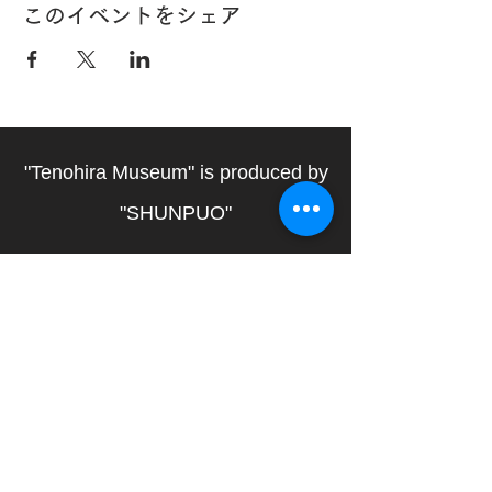
このイベントをシェア
"Tenohira Museum" is produced by
"SHUNPUO"
SHUNPUO W
ebsite
Museum director：Okamatsu Yuko
Museum producer：
Shirakami Shinobu
​Web design：
Shinomiya Junko
< Other Activities >