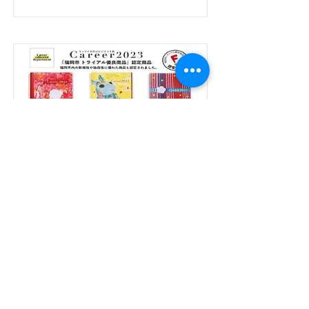
手帳 販売開始
キャリア編集部の女性手帳「Career
2023」を発売しました。表紙は「はか
た伝統三昧」「ルージュは心のエネル
ギー」「スペインの旅へGO！」の3
種。
Read More