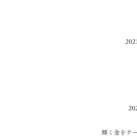
20
2
輝く金をテ