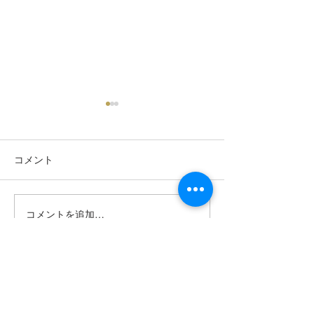
コメント
【展示会のお知らせ】the
★新商品★キャ
コメントを追加…
ART of LIVING -The
部の女性手帳Care
Beauty of Japanese Art- in
大好評発売中です
アスコット丸の内東京
ADDRESS