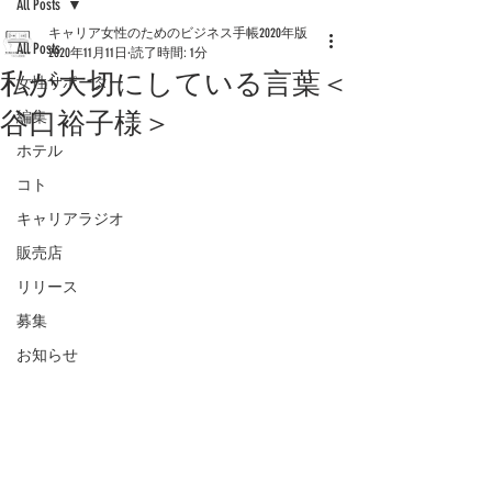
All Posts
キャリア女性のためのビジネス手帳2020年版
All Posts
2020年11月11日
読了時間: 1分
私が大切にしている言葉＜
女性サポーター
谷口裕子様＞
編集
ホテル
コト
キャリアラジオ
販売店
リリース
募集
お知らせ