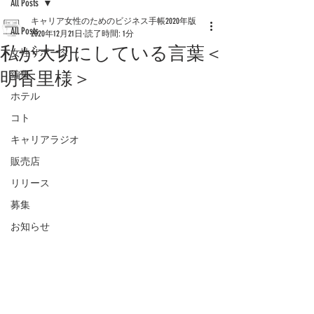
All Posts
キャリア女性のためのビジネス手帳2020年版
All Posts
2020年12月21日
読了時間: 1分
私が大切にしている言葉＜
女性サポーター
明香里様＞
編集
ホテル
コト
キャリアラジオ
販売店
リリース
募集
お知らせ