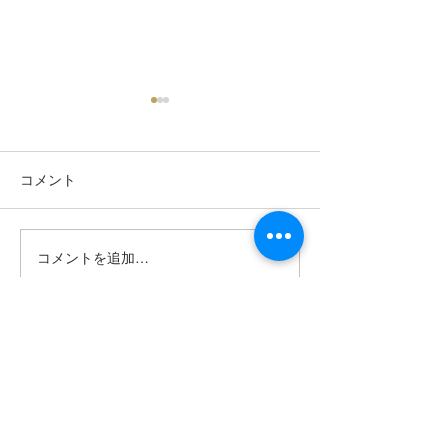
コメント
【展示会のお知らせ】the
★新商品★キャ
コメントを追加…
ART of LIVING -The
部の女性手帳Care
Beauty of Japanese Art- in
大好評発売中です
アスコット丸の内東京
ADDRESS
〒810-0041