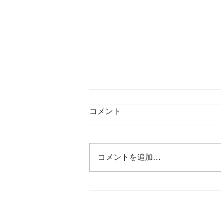
コメント
コメントを追加…
アートで考えるSDGsプロジェ
クト「女性アーティスト応援
展示会」in アミカスフェスタ