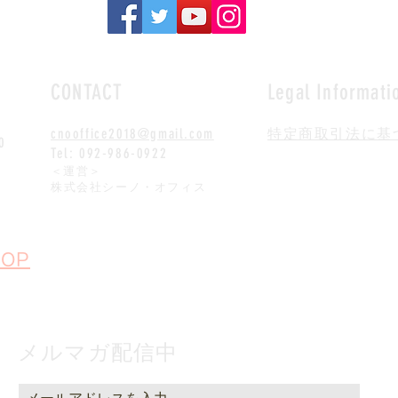
ト丸の内東京
CONTACT
Legal Informati
cnooffice2018@gmail.com
特定商取引法に基
0
Tel: 092-986-0922
​＜運営＞
株式会社シーノ・オフィス
OP
メルマガ配信中