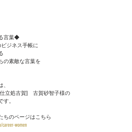
る言葉◆
性のビジネス手帳に
る
ちの素敵な言葉を
 
は、 
[仕立処古賀]　古賀砂智子様の
です。
たちのページはこちら 
om/career-women