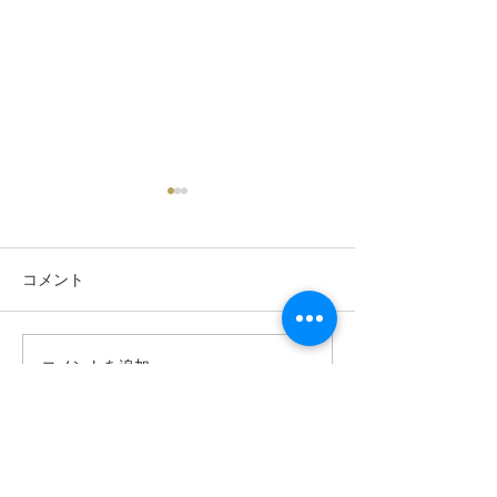
コメント
【展示会のお知らせ】the
★新商品★キャ
コメントを追加…
ART of LIVING -The
部の女性手帳Care
Beauty of Japanese Art- in
大好評発売中です
アスコット丸の内東京