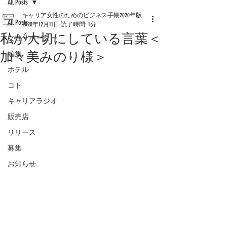
All Posts
キャリア女性のためのビジネス手帳2020年版
All Posts
2020年12月11日
読了時間: 1分
私が大切にしている言葉＜
女性サポーター
加々美みのり様＞
編集
ホテル
コト
キャリアラジオ
販売店
リリース
募集
お知らせ