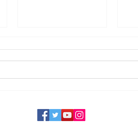
【展示会のお知らせ】the
★新
ART of LIVING -The Beauty
女性手
of Japanese Art- in アスコッ
発売
ト丸の内東京