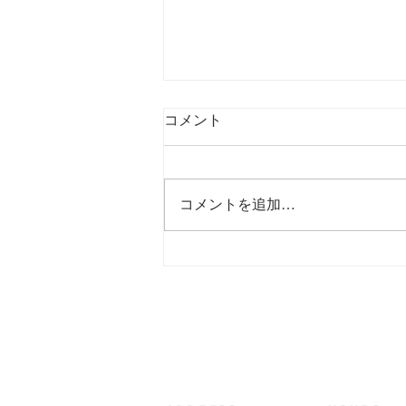
コメント
コメントを追加…
アートで考えるSDGsプロジェ
クト「女性アーティスト応援
展示会」in アミカスフェスタ
2023